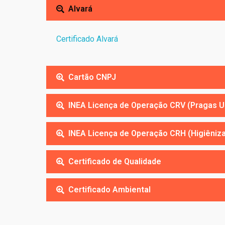
Alvará
Certificado Alvará
Cartão CNPJ
INEA Licença de Operação CRV (Pragas U
INEA Licença de Operação CRH (Higiêniz
Certificado de Qualidade
Certificado Ambiental